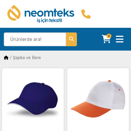
0
/
Şapka ve Bere
İncele
İncele