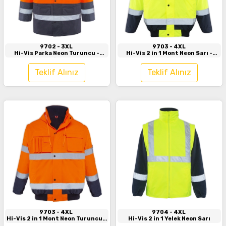
İncele
İncele
9702
- 3XL
9703
- 4XL
Hi-Vis Parka Neon Turuncu -
Hi-Vis 2 in 1 Mont Neon Sarı -
Lacivert
Lacivert
Teklif Alınız
Teklif Alınız
İncele
İncele
9703
- 4XL
9704
- 4XL
Hi-Vis 2 in 1 Mont Neon Turuncu -
Hi-Vis 2 in 1 Yelek Neon Sarı
Lacivert