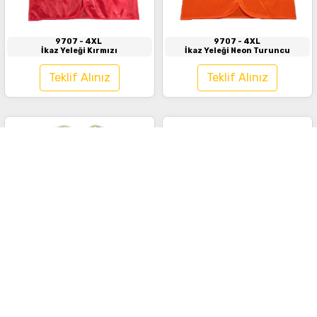
9707
- 4XL
9707
- 4XL
İkaz Yeleği Kırmızı
İkaz Yeleği Neon Turuncu
Teklif Alınız
Teklif Alınız
İncele
İncele
9708
- 4XL
9708
- 4XL
Hi-Vis Mühendis Yelek Neon Sarı -
Hi-Vis Mühendis Yelek Neon
Lacivert
Turuncu
Teklif Alınız
Teklif Alınız