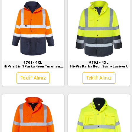
İncele
İncele
9701
- 4XL
9702
- 4XL
Hi-Vis 5 in 1 Parka Neon Turuncu -
Hi-Vis Parka Neon Sarı - Lacivert
Lacivert
Teklif Alınız
Teklif Alınız