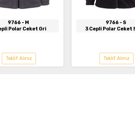
9766
- M
9766
- S
epli Polar Ceket Gri
3 Cepli Polar Ceket 
Teklif Alınız
Teklif Alınız