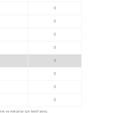
0
0
0
0
0
0
0
0
k ve miktarlar için teklif alınız.