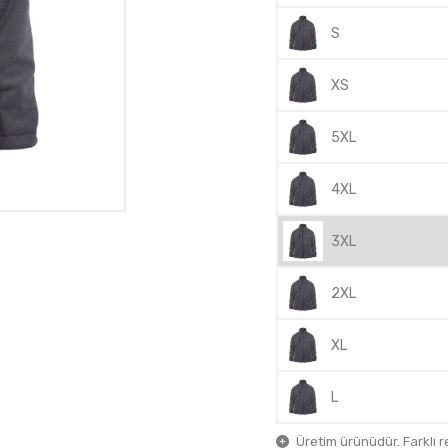
S
XS
5XL
4XL
3XL
2XL
XL
L
Üretim ürünüdür. Farklı ren