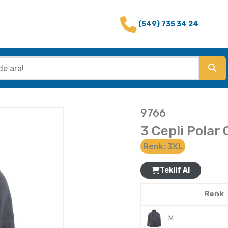
(549) 735 34 24
9766
3 Cepli Polar 
Renk:
3XL
Teklif Al
Renk
M