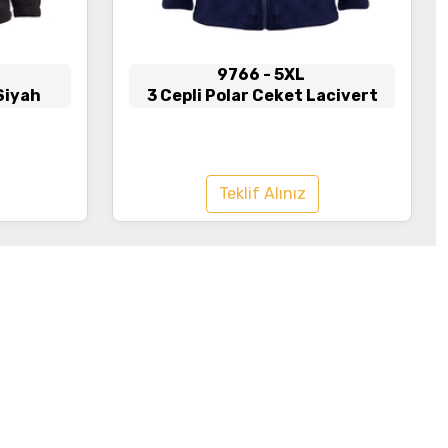
9766
- 5XL
Siyah
3 Cepli Polar Ceket Lacivert
Teklif Alınız