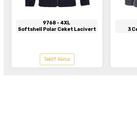
9768
- 4XL
Softshell Polar Ceket Lacivert
3 C
Teklif Alınız