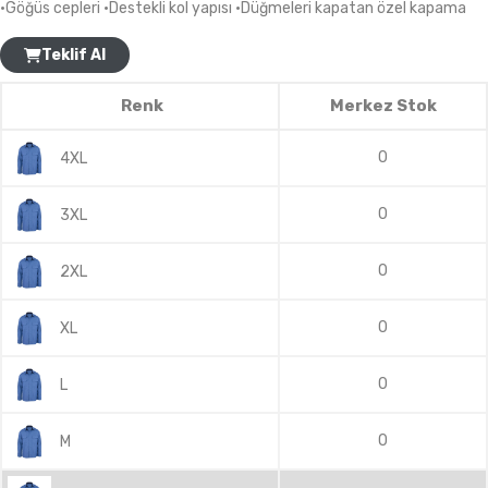
•Göğüs cepleri •Destekli kol yapısı •Düğmeleri kapatan özel kapama
Teklif Al
Renk
Merkez Stok
0
4XL
0
3XL
0
2XL
0
XL
0
L
0
M