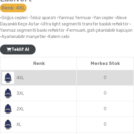
Renk:
4XL
•Göğüs cepleri •Telsiz aparatı •Yanmaz fermuar •Yan cepler •Aleve
Dayanıklı Keçe Astar •Ultra light segmentli transfer baskılı reflektör •
Yanmaz segmentli baskı reflektör •Fermuarlı, gizli çıkarılabilir kapüşon
•Ayarlanabilir manşetler •Kalem cebi
Teklif Al
Renk
Merkez Stok
0
4XL
0
3XL
0
2XL
0
XL