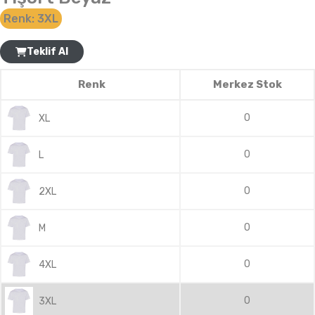
Renk:
3XL
Teklif Al
Renk
Merkez Stok
0
XL
0
L
0
2XL
0
M
0
4XL
0
3XL