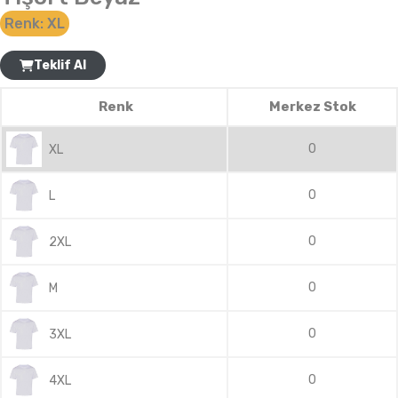
Renk:
XL
Teklif Al
Renk
Merkez Stok
0
XL
0
L
0
2XL
0
M
0
3XL
0
4XL