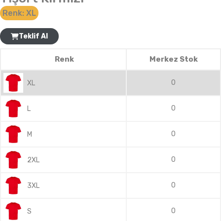
Renk:
XL
Teklif Al
Renk
Merkez Stok
0
XL
0
L
0
M
0
2XL
0
3XL
0
S