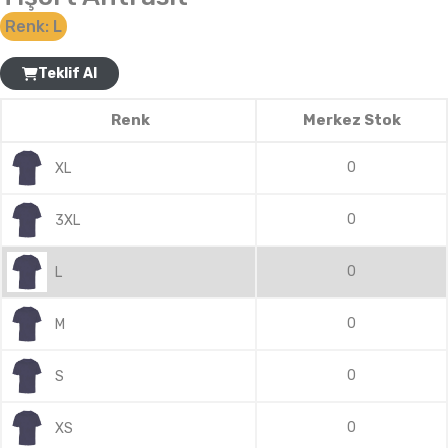
Renk:
L
Teklif Al
Renk
Merkez Stok
0
XL
0
3XL
0
L
0
M
0
S
0
XS