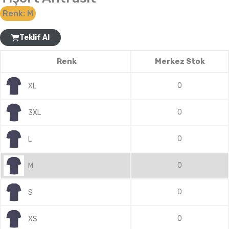
Renk:
M
Teklif Al
Renk
Merkez Stok
0
XL
0
3XL
0
L
0
M
0
S
0
XS