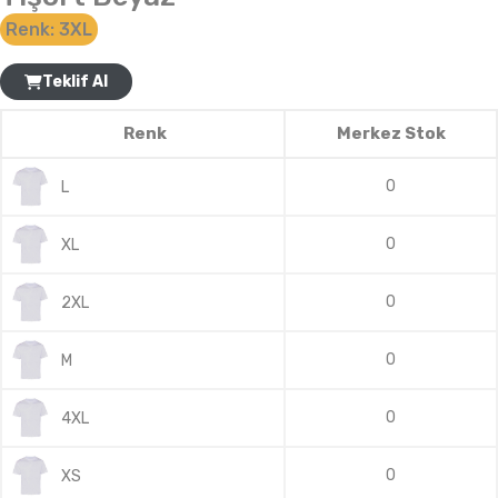
Renk:
3XL
Teklif Al
Renk
Merkez Stok
0
L
0
XL
0
2XL
0
M
0
4XL
0
XS