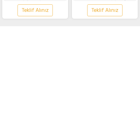
Tişört Lacivert
Saks Mavisi
Teklif Alınız
Teklif Alınız