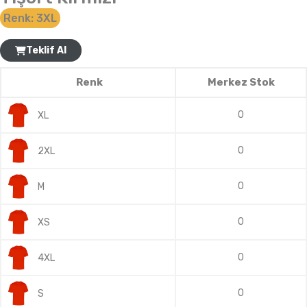
Renk:
3XL
Teklif Al
Renk
Merkez Stok
0
XL
0
2XL
0
M
0
XS
0
4XL
0
S