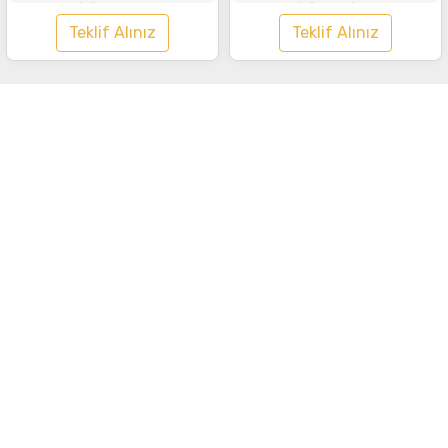
Tişört Kırmızı
Tişört Lacivert
Teklif Alınız
Teklif Alınız