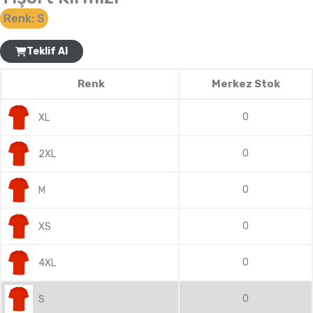
Renk:
S
Teklif Al
Renk
Merkez Stok
0
XL
0
2XL
0
M
0
XS
0
4XL
0
S