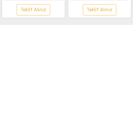
Tişört Saks Mavisi
Lacivert
Teklif Alınız
Teklif Alınız