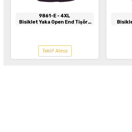
9861-E
- 4XL
Bisiklet Yaka Open End Tişört
Bisik
Siyah
Pe
Teklif Alınız