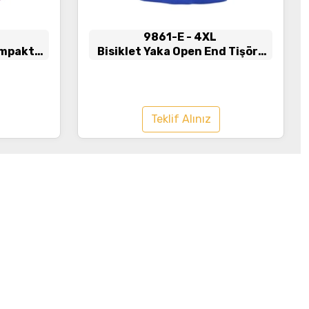
L
9861-E
- 4XL
ompakt
Bisiklet Yaka Open End Tişört
vert
Saks Mavisi
Teklif Alınız
İ
letişim
E-Posta: neomteksiselbiseleri@gmail.com