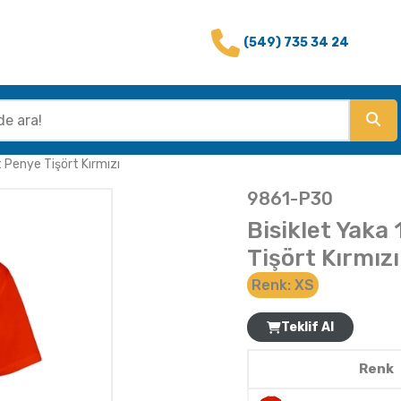
(549) 735 34 24
 Penye Tişört Kırmızı
9861-P30
Bisiklet Yak
Tişört Kırmızı
Renk:
XS
Teklif Al
Renk