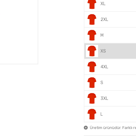
XL
2XL
M
XS
4XL
S
3XL
L
Üretim ürünüdür. Farklı ren