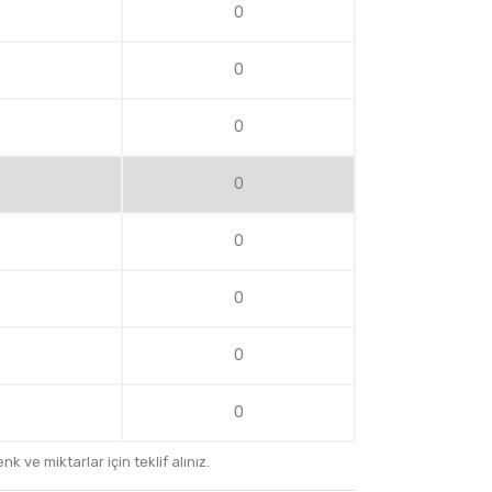
0
0
0
0
0
0
0
0
k ve miktarlar için teklif alınız.