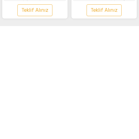
Tişört Lacivert
Saks Mavisi
Teklif Alınız
Teklif Alınız