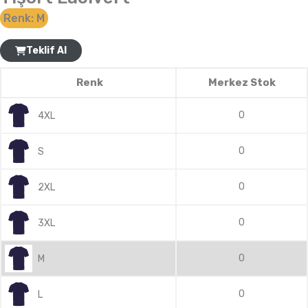
Renk:
M
Teklif Al
Renk
Merkez Stok
0
4XL
0
S
0
2XL
0
3XL
0
M
0
L