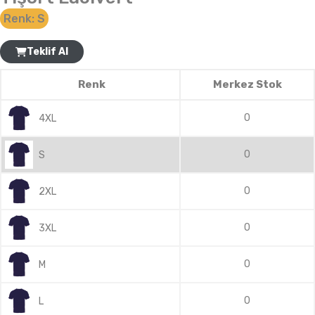
Renk:
S
Teklif Al
Renk
Merkez Stok
0
4XL
0
S
0
2XL
0
3XL
0
M
0
L