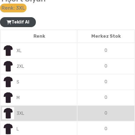
Renk:
3XL
Teklif Al
Renk
Merkez Stok
0
XL
0
2XL
0
S
0
M
0
3XL
0
L