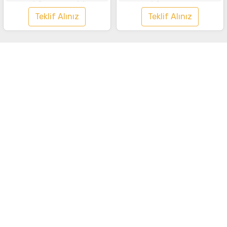
Tişört Saks Mavisi
Tişört Turuncu
Teklif Alınız
Teklif Alınız