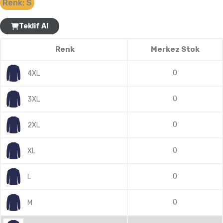
Renk:
S
Teklif Al
Renk
Merkez Stok
0
4XL
0
3XL
0
2XL
0
XL
0
L
0
M