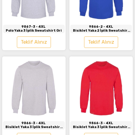
İncele
İncele
9867-3
- 4XL
9866-2
- 4XL
Polo Yaka 3 İplik Sweatshirt Gri
Bisiklet Yaka 2 İplik Sweatshirt
Saks Mavi
Teklif Alınız
Teklif Alınız
İncele
İncele
9866-3
- 4XL
9866-3
- 4XL
Bisiklet Yaka 3 İplik Sweatshirt
Bisiklet Yaka 3 İplik Sweatshirt
Gri
Kırmızı