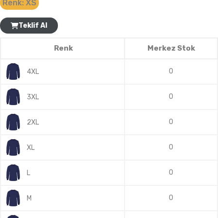
Renk:
XS
Teklif Al
Renk
Merkez Stok
0
4XL
0
3XL
0
2XL
0
XL
0
L
0
M