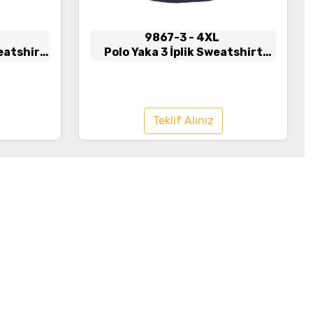
9867-3
- 4XL
weatshirt
Polo Yaka 3 İplik Sweatshirt
Siyah
Teklif Alınız