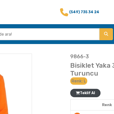
(549) 735 34 24
9866-3
Bisiklet Yaka 
Turuncu
Renk:
L
Teklif Al
Renk