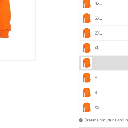
4XL
3XL
2XL
XL
L
M
S
XS
Üretim ürünüdür. Farklı ren