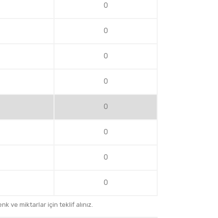
0
0
0
0
0
0
0
0
k ve miktarlar için teklif alınız.