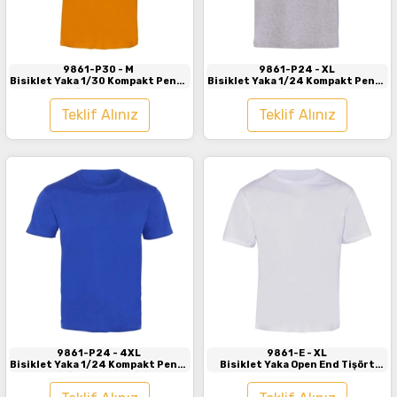
İncele
İncele
9861-P30
- M
9861-P24
- XL
Bisiklet Yaka 1/30 Kompakt Penye
Bisiklet Yaka 1/24 Kompakt Penye
Tişört Turuncu
Tişört Gri
Teklif Alınız
Teklif Alınız
İncele
İncele
9861-P24
- 4XL
9861-E
- XL
Bisiklet Yaka 1/24 Kompakt Penye
Bisiklet Yaka Open End Tişört
Tişört Saks Mavisi
Beyaz