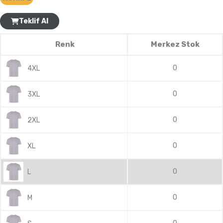
Teklif Al
Renk
Merkez Stok
0
4XL
0
3XL
0
2XL
0
XL
0
L
0
M