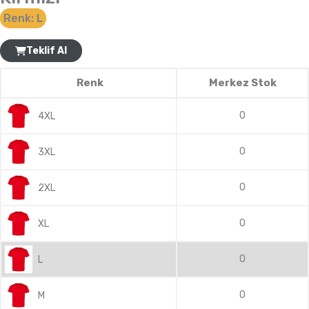
Renk:
L
Teklif Al
Renk
Merkez Stok
0
4XL
0
3XL
0
2XL
0
XL
0
L
0
M