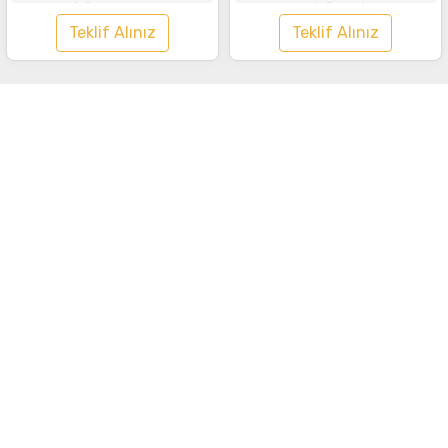
Tişört Turuncu
Tişört Gri
Teklif Alınız
Teklif Alınız