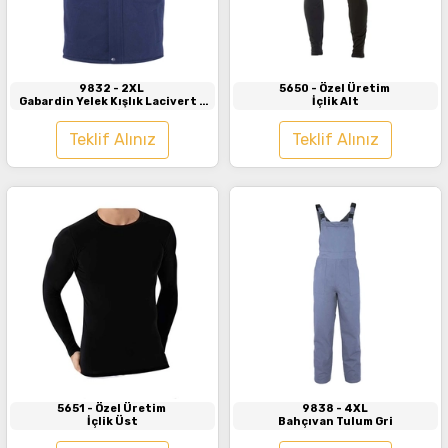
İncele
İncele
9832
- 2XL
5650
- Özel Üretim
Gabardin Yelek Kışlık Lacivert -
İçlik Alt
Gri
Teklif Alınız
Teklif Alınız
İncele
İncele
5651
- Özel Üretim
9838
- 4XL
İçlik Üst
Bahçıvan Tulum Gri