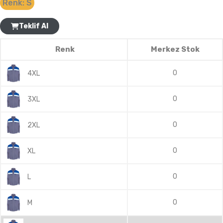
Renk:
S
Teklif Al
Renk
Merkez Stok
0
4XL
0
3XL
0
2XL
0
XL
0
L
0
M