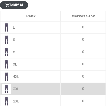
Teklif Al
Renk
Merkez Stok
0
L
0
S
0
M
0
XL
0
4XL
0
3XL
0
2XL