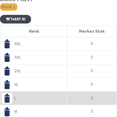
Renk:
L
Teklif Al
Renk
Merkez Stok
0
4XL
0
3XL
0
2XL
0
XL
0
L
0
M