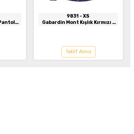
9831
- XS
 Pantolon
Gabardin Mont Kışlık Kırmızı -
h
Lacivert
Teklif Alınız