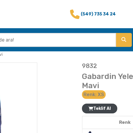
(549) 735 34 24
vi
9832
Gabardin Yele
Mavi
Renk:
XS
Teklif Al
Renk