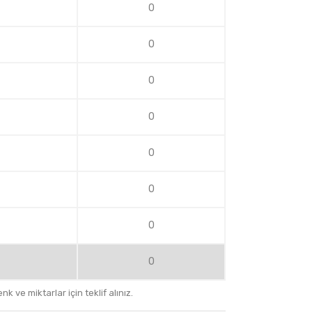
0
0
0
0
0
0
0
0
k ve miktarlar için teklif alınız.