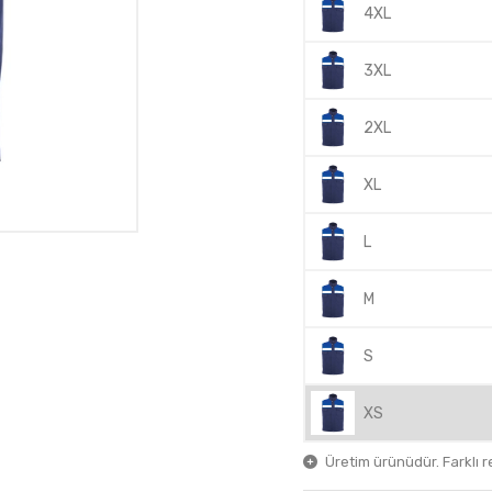
4XL
3XL
2XL
XL
L
M
S
XS
Üretim ürünüdür. Farklı ren