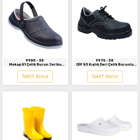
İncele
İncele
9980
- 38
9975
- 38
Mekap S1 Çelik Burun Jeriko
DİP S3 Kışlık Deri Çelik Burunlu
Taban Sandalet Siyah
Ara Tabanlı İş Ayakkabısı Siyah
Teklif Alınız
Teklif Alınız
İncele
İncele