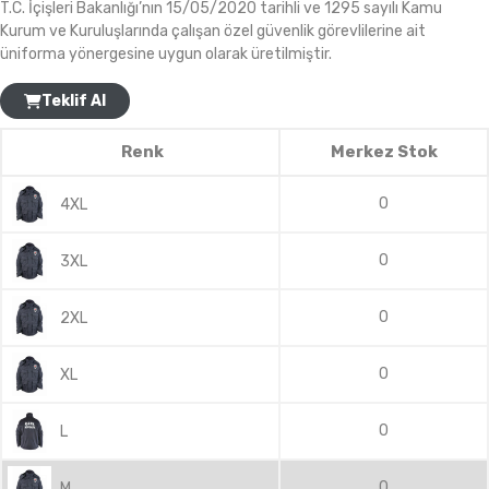
T.C. İçişleri Bakanlığı’nın 15/05/2020 tarihli ve 1295 sayılı Kamu
Kurum ve Kuruluşlarında çalışan özel güvenlik görevlilerine ait
üniforma yönergesine uygun olarak üretilmiştir.
Teklif Al
Renk
Merkez Stok
0
4XL
0
3XL
0
2XL
0
XL
0
L
0
M