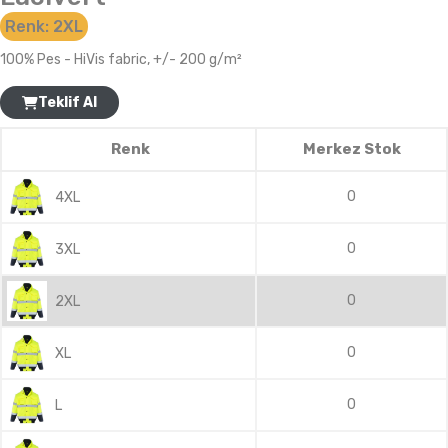
Renk:
2XL
100% Pes - HiVis fabric, +/- 200 g/m²
Teklif Al
Renk
Merkez Stok
0
4XL
0
3XL
0
2XL
0
XL
0
L