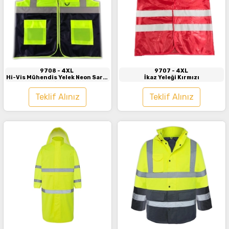
İncele
İncele
9708
- 4XL
9707
- 4XL
Hi-Vis Mühendis Yelek Neon Sarı -
İkaz Yeleği Kırmızı
Lacivert
Teklif Alınız
Teklif Alınız
İncele
İncele