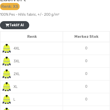
Renk:
XS
100% Pes - HiVis fabric, +/- 200 g/m²
Teklif Al
Renk
Merkez Stok
0
4XL
0
3XL
0
2XL
0
XL
0
L