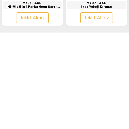
9701
- 4XL
9707
- 4XL
Hi-Vis 5 in 1 Parka Neon Sarı -
İkaz Yeleği Kırmızı
Lacivert
Teklif Alınız
Teklif Alınız