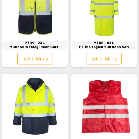
İncele
İncele
9709
- 2XL
9705
- 4XL
Mühendis Yeleği Neon Sarı -
Hi-Vis Yağmurluk Neon Sarı
Lacivert
Teklif Alınız
Teklif Alınız
İncele
İncele