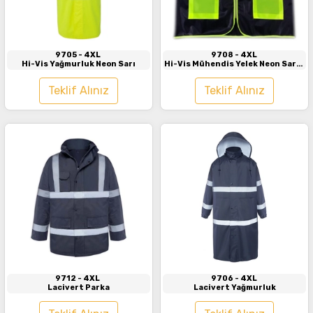
İncele
İncele
9705
- 4XL
9708
- 4XL
Hi-Vis Yağmurluk Neon Sarı
Hi-Vis Mühendis Yelek Neon Sarı -
Lacivert
Teklif Alınız
Teklif Alınız
İncele
İncele
9712
- 4XL
9706
- 4XL
Lacivert Parka
Lacivert Yağmurluk