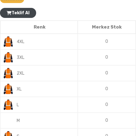
Teklif Al
Renk
Merkez Stok
0
4XL
0
3XL
0
2XL
0
XL
0
L
0
M