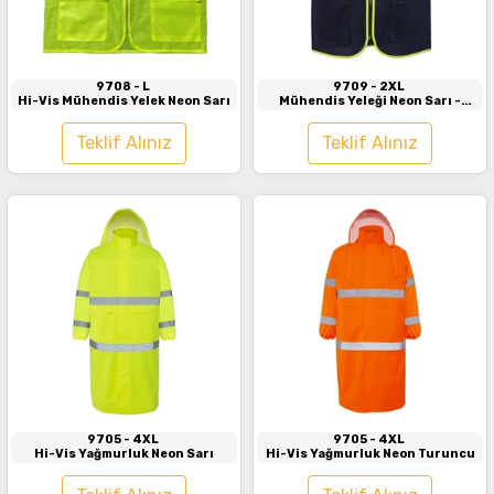
İncele
İncele
9708
- L
9709
- 2XL
Hi-Vis Mühendis Yelek Neon Sarı
Mühendis Yeleği Neon Sarı -
Lacivert
Teklif Alınız
Teklif Alınız
İncele
İncele
9705
- 4XL
9705
- 4XL
Hi-Vis Yağmurluk Neon Sarı
Hi-Vis Yağmurluk Neon Turuncu