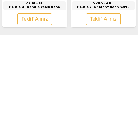
9708
- XL
9703
- 4XL
Hi-Vis Mühendis Yelek Neon
Hi-Vis 2 in 1 Mont Neon Sarı -
Turuncu - Lacivert
Lacivert
Teklif Alınız
Teklif Alınız