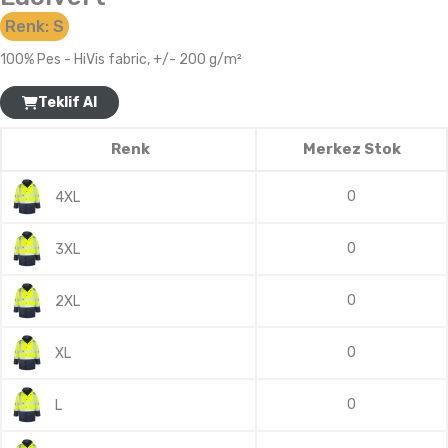
Renk:
S
100% Pes - HiVis fabric, +/- 200 g/m²
Teklif Al
Renk
Merkez Stok
0
4XL
0
3XL
0
2XL
0
XL
0
L