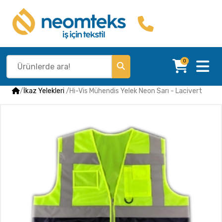
0
/
İkaz Yelekleri
/
Hi-Vis Mühendis Yelek Neon Sarı - Lacivert