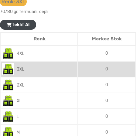
Renk:
3XL
70/80 gr, fermuarlı, cepli
Teklif Al
Renk
Merkez Stok
0
4XL
0
3XL
0
2XL
0
XL
0
L
0
M