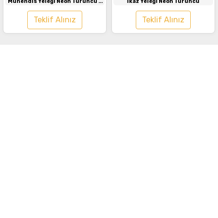
Mühendis Yeleği Neon Turuncu -
İkaz Yeleği Neon Turuncu
Lacivert
Teklif Alınız
Teklif Alınız