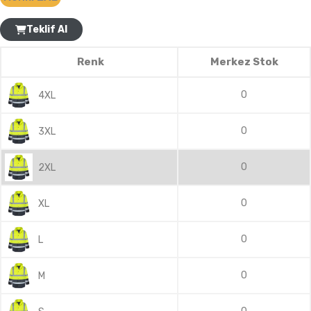
Teklif Al
Renk
Merkez Stok
0
4XL
0
3XL
0
2XL
0
XL
0
L
0
M