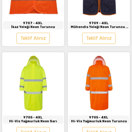
İncele
İncele
9707
- 4XL
9709
- 4XL
İkaz Yeleği Neon Turuncu
Mühendis Yeleği Neon Turuncu -
Lacivert
Teklif Alınız
Teklif Alınız
İncele
İncele
9705
- 4XL
9705
- 4XL
Hi-Vis Yağmurluk Neon Sarı
Hi-Vis Yağmurluk Neon Turuncu