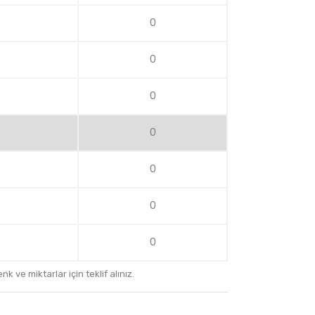
0
0
0
0
0
0
0
k ve miktarlar için teklif alınız.