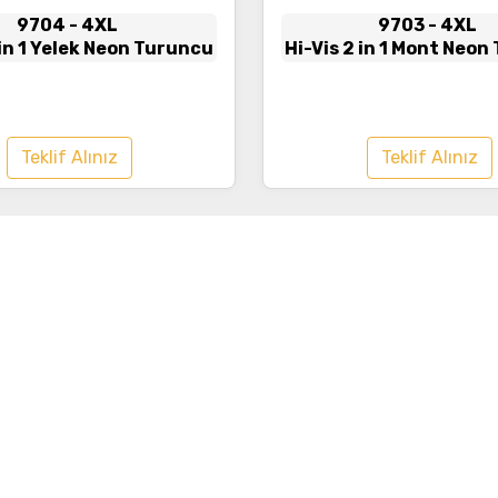
9704
- 4XL
9703
- 4XL
 in 1 Yelek Neon Turuncu
Hi-Vis 2 in 1 Mont Neo
- Lacivert
Teklif Alınız
Teklif Alınız