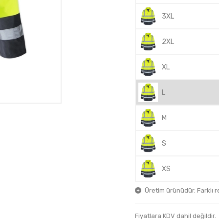
3XL
2XL
XL
L
M
S
XS
Üretim ürünüdür. Farklı ren
Fiyatlara KDV dahil değildir.