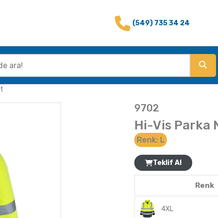
(549) 735 34 24
rt
9702
Hi-Vis Parka 
Renk:
L
Teklif Al
Renk
4XL