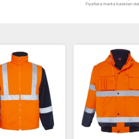
Fiyatlara marka baskıları dahil
İncele
İncele