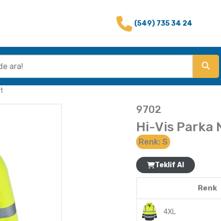
(549) 735 34 24
rt
9702
Hi-Vis Parka 
Renk:
S
Teklif Al
Renk
4XL