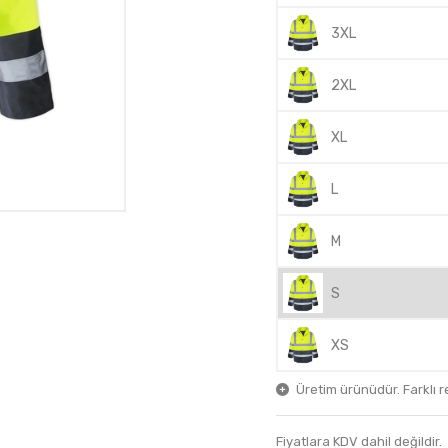
3XL
2XL
XL
L
M
S
XS
Üretim ürünüdür. Farklı ren
Fiyatlara KDV dahil değildir.