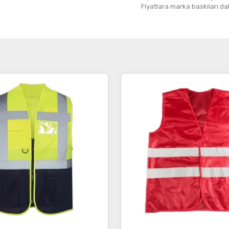
Fiyatlara marka baskıları dahil
İncele
İncele