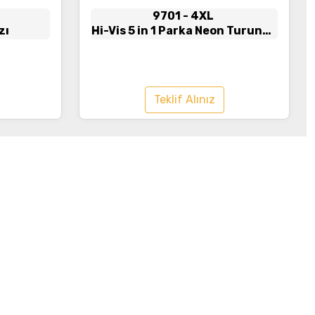
9701
- 4XL
zı
Hi-Vis 5 in 1 Parka Neon Turuncu
- Lacivert
Teklif Alınız