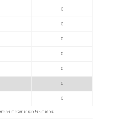
0
0
0
0
0
0
0
k ve miktarlar için teklif alınız.