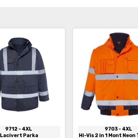
İncele
İncele
9712
- 4XL
9703
- 4XL
Lacivert Parka
Hi-Vis 2 in 1 Mont Neo