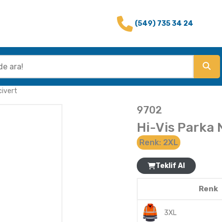
(549) 735 34 24
civert
9702
Hi-Vis Parka 
Renk:
2XL
Teklif Al
Renk
3XL