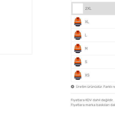
2XL
XL
L
M
S
XS
Üretim ürünüdür. Farklı ren
Fiyatlara KDV dahil değildir.
Fiyatlara marka baskıları dahil