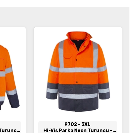
İncele
9702
- 3XL
n Turuncu
Hi-Vis Parka Neon Turuncu -