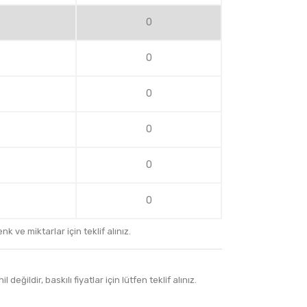
0
0
0
0
0
0
k ve miktarlar için teklif alınız.
 değildir, baskılı fiyatlar için lütfen teklif alınız.