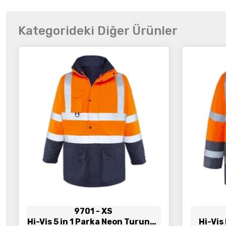
Kategorideki Diğer Ürünler
İncele
9701
- XS
Hi-Vis 5 in 1 Parka Neon Turuncu
Hi-Vis