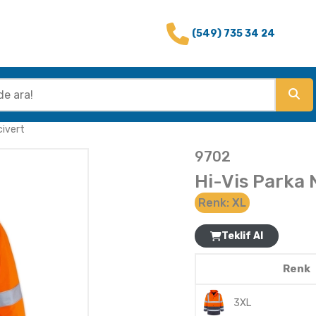
(549) 735 34 24
civert
9702
Hi-Vis Parka 
Renk:
XL
Teklif Al
Renk
3XL