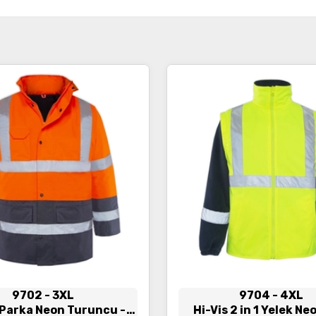
İncele
İncele
9702
- 3XL
9704
- 4XL
 Parka Neon Turuncu -
Hi-Vis 2 in 1 Yelek Ne