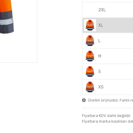
2XL
XL
L
M
S
XS
Üretim ürünüdür. Farklı ren
Fiyatlara KDV dahil değildir.
Fiyatlara marka baskıları dahil