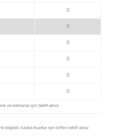
0
0
0
0
0
0
k ve miktarlar için teklif alınız.
 değildir, baskılı fiyatlar için lütfen teklif alınız.