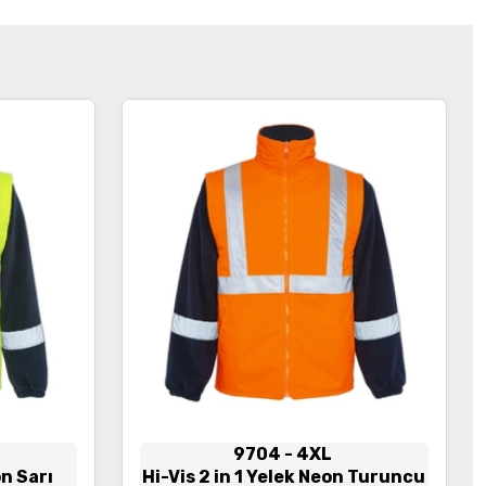
İncele
9704
- 4XL
on Sarı
Hi-Vis 2 in 1 Yelek Neon Turuncu