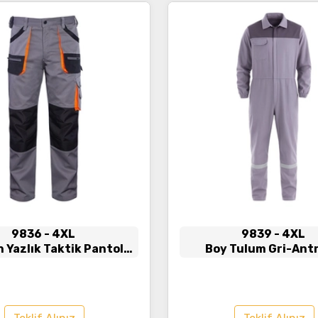
İncele
İncele
9836
- 4XL
9839
- 4XL
 Yazlık Taktik Pantolon
Boy Tulum Gri-Antr
ntrasit - Turuncu