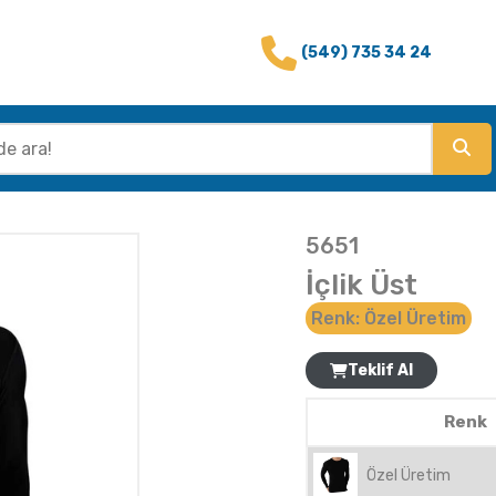
(549) 735 34 24
5651
İçlik Üst
Renk:
Özel Üretim
Teklif Al
Renk
Özel Üretim