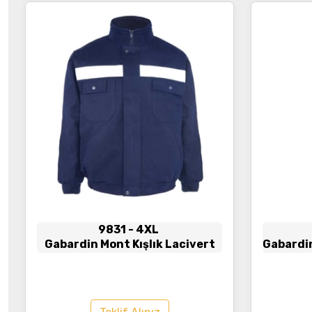
İncele
9831
- 4XL
Gabardin Mont Kışlık Lacivert
Gabardin
A