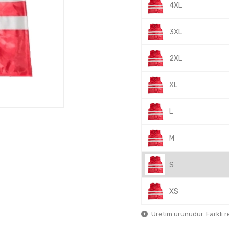
4XL
3XL
2XL
XL
L
M
S
XS
Üretim ürünüdür. Farklı ren