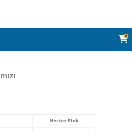
0
rmızı
Merkez Stok