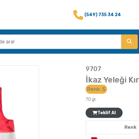
(549) 735 34 24
9707
İkaz Yeleği Kı
Renk:
S
70 gr.
Teklif Al
Renk