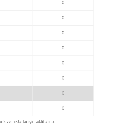
0
0
0
0
0
0
0
0
k ve miktarlar için teklif alınız.