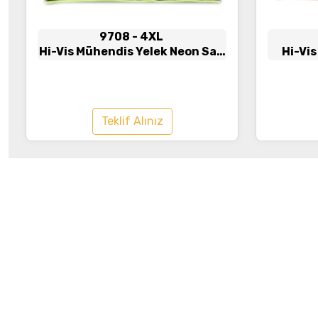
9708
- 4XL
Hi-Vis Mühendis Yelek Neon Sarı
Hi-Vi
- Lacivert
T
Teklif Alınız