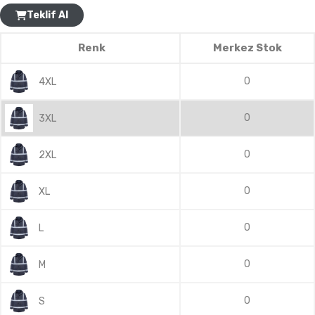
Teklif Al
Renk
Merkez Stok
0
4XL
0
3XL
0
2XL
0
XL
0
L
0
M
0
S