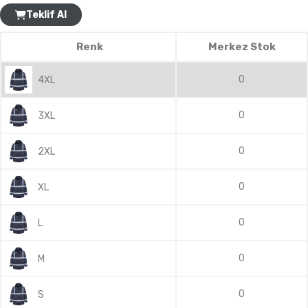
Teklif Al
Renk
Merkez Stok
0
4XL
0
3XL
0
2XL
0
XL
0
L
0
M
0
S