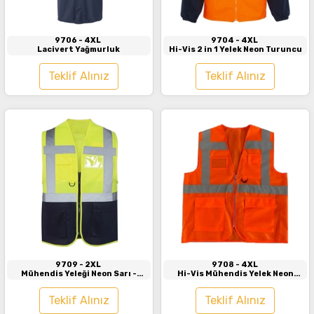
9706
- 4XL
9704
- 4XL
Lacivert Yağmurluk
Hi-Vis 2 in 1 Yelek Neon Turuncu
Teklif Alınız
Teklif Alınız
İncele
İncele
9709
- 2XL
9708
- 4XL
Mühendis Yeleği Neon Sarı -
Hi-Vis Mühendis Yelek Neon
Lacivert
Turuncu
Teklif Alınız
Teklif Alınız