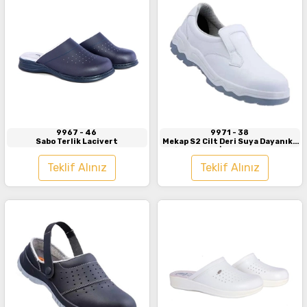
İncele
İncele
9967
- 46
9971
- 38
Sabo Terlik Lacivert
Mekap S2 Cilt Deri Suya Dayanıklı
Çelik Burunlu İş Ayakkabısı Beyaz
Teklif Alınız
Teklif Alınız
İncele
İncele