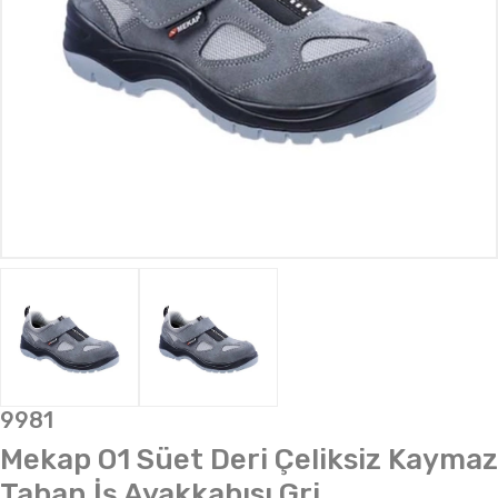
9981
Mekap O1 Süet Deri Çeliksiz Kaymaz
Taban İş Ayakkabısı Gri