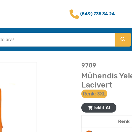
(549) 735 34 24
9709
Mühendis Yel
Lacivert
Renk:
3XL
Teklif Al
Renk