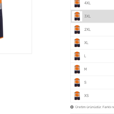
4XL
3XL
2XL
XL
L
M
S
XS
Üretim ürünüdür. Farklı ren