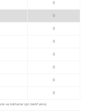
0
0
0
0
0
0
0
0
k ve miktarlar için teklif alınız.