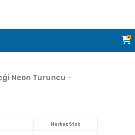
0
eği Neon Turuncu -
Merkez Stok