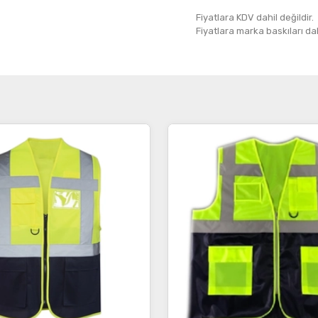
Fiyatlara KDV dahil değildir.
Fiyatlara marka baskıları dahil
İncele
İncele