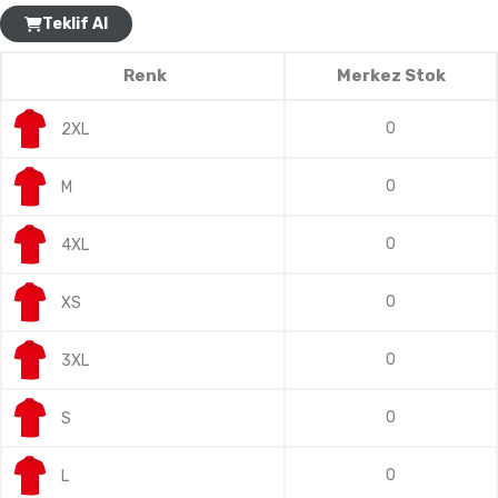
Teklif Al
Renk
Merkez Stok
0
2XL
0
M
0
4XL
0
XS
0
3XL
0
S
0
L