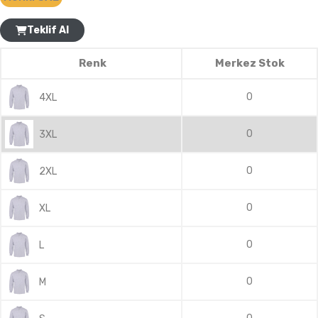
Teklif Al
Renk
Merkez Stok
0
4XL
0
3XL
0
2XL
0
XL
0
L
0
M