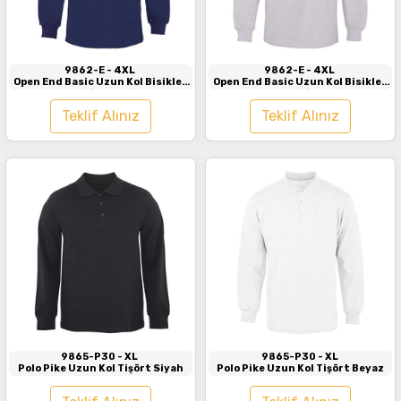
İncele
İncele
9862-E
- 4XL
9862-E
- 4XL
Open End Basic Uzun Kol Bisiklet
Open End Basic Uzun Kol Bisiklet
Yaka Tişört Lacivert
Yaka Tişört Gri
Teklif Alınız
Teklif Alınız
İncele
İncele
9865-P30
- XL
9865-P30
- XL
Polo Pike Uzun Kol Tişört Siyah
Polo Pike Uzun Kol Tişört Beyaz