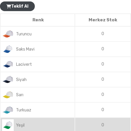
Teklif Al
Renk
Merkez Stok
0
Turuncu
0
Saks Mavi
0
Lacivert
0
Siyah
0
Sarı
0
Turkuaz
0
Yeşil