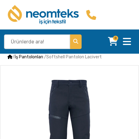
0
/
İş Pantolonları
/
Softshell Pantolon Lacivert