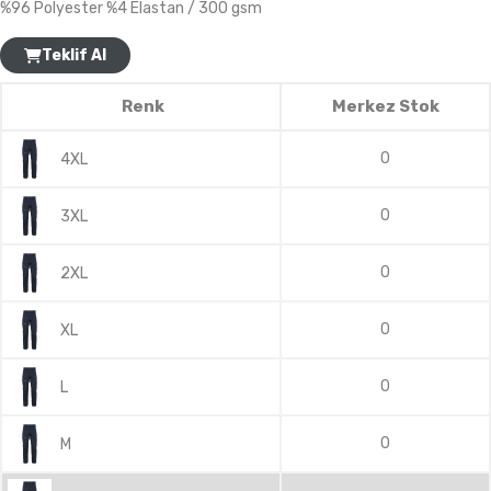
%96 Polyester %4 Elastan / 300 gsm
Teklif Al
Renk
Merkez Stok
0
4XL
0
3XL
0
2XL
0
XL
0
L
0
M